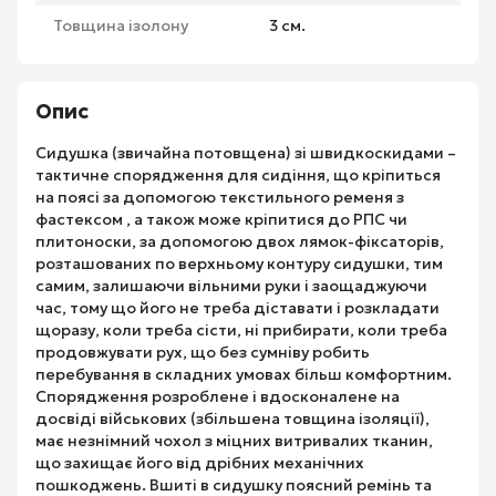
Товщина ізолону
3 см.
Опис
Сидушка (звичайна потовщена) зі швидкоскидами –
тактичне спорядження для сидіння, що кріпиться
на поясі за допомогою текстильного ременя з
фастексом , а також може кріпитися до РПС чи
плитоноски, за допомогою двох лямок-фіксаторів,
розташованих по верхньому контуру сидушки, тим
самим, залишаючи вільними руки і заощаджуючи
час, тому що його не треба діставати і розкладати
щоразу, коли треба сісти, ні прибирати, коли треба
продовжувати рух, що без сумніву робить
перебування в складних умовах більш комфортним.
Спорядження розроблене і вдосконалене на
досвіді військових (збільшена товщина ізоляції),
має незнімний чохол з міцних витривалих тканин,
що захищає його від дрібних механічних
пошкоджень. Вшиті в сидушку поясний ремінь та