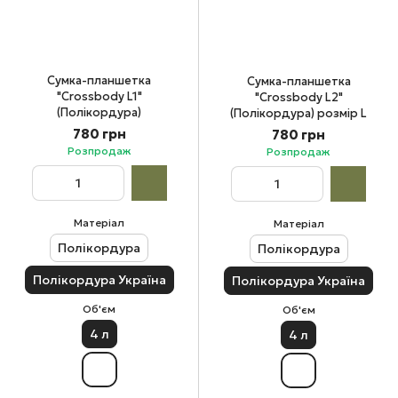
Сумка-планшетка
Сумка-планшетка
"Crossbody L1"
"Crossbody L2"
(Полікордура)
(Полікордура) розмір L
780 грн
780 грн
Розпродаж
Розпродаж
Матеріал
Матеріал
Полікордура
Полікордура
Полікордура Україна
Полікордура Україна
Об'єм
Об'єм
4 л
4 л