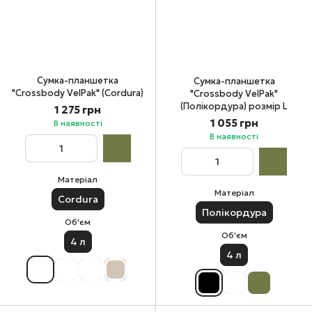
Сумка-планшетка
Сумка-планшетка
"Crossbody VelPak" (Cordura)
"Crossbody VelPak"
(Полікордура) розмір L
1 275 грн
1 055 грн
В наявності
В наявності
Матеріал
Матеріал
Cordura
Полікордура
Об'єм
Об'єм
4 л
4 л