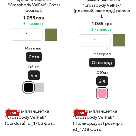
"Crossbody VelPak" (Сота)
"Crossbody VelPak"
розмір L
(рожевий, оксфорд) розмір
L
1 055 грн
1 055 грн
В наявності
В наявності
Матеріал
Матеріал
Сота
Оксфорд
Об'єм
Об'єм
4 л
2 л
Топ
Топ