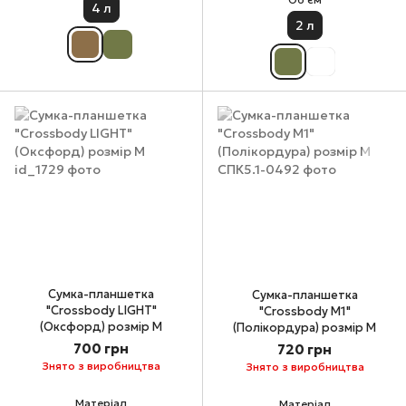
4 л
2 л
Сумка-планшетка
Сумка-планшетка
"Crossbody LIGHT"
"Crossbody М1"
(Оксфорд) розмір М
(Полікордура) розмір М
700 грн
720 грн
Знято з виробництва
Знято з виробництва
Матеріал
Матеріал