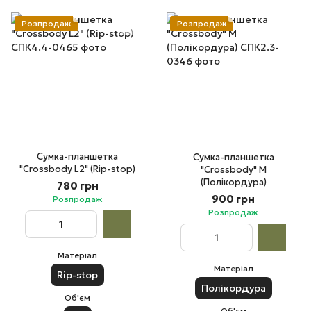
Розпродаж
Розпродаж
Сумка-планшетка
Сумка-планшетка
"Crossbody L2" (Rip-stop)
"Crossbody" М
(Полікордура)
780 грн
900 грн
Розпродаж
Розпродаж
Матеріал
Матеріал
Rip-stop
Полікордура
Об'єм
Об'єм