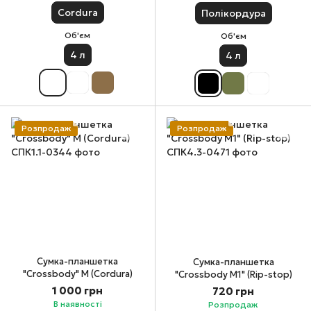
Cordura
Полікордура
Об'єм
Об'єм
4 л
4 л
Розпродаж
Розпродаж
Сумка-планшетка
Сумка-планшетка
"Crossbody" М (Cordura)
"Crossbody M1" (Rip-stop)
1 000 грн
720 грн
В наявності
Розпродаж