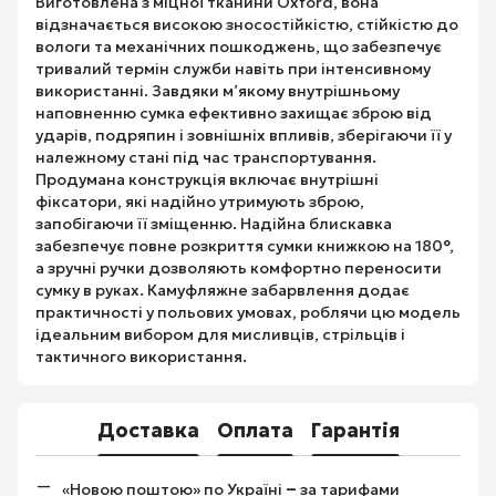
Виготовлена з міцної тканини Oxford, вона
відзначається високою зносостійкістю, стійкістю до
вологи та механічних пошкоджень, що забезпечує
тривалий термін служби навіть при інтенсивному
використанні. Завдяки м’якому внутрішньому
наповненню сумка ефективно захищає зброю від
ударів, подряпин і зовнішніх впливів, зберігаючи її у
належному стані під час транспортування.
Продумана конструкція включає внутрішні
фіксатори, які надійно утримують зброю,
запобігаючи її зміщенню. Надійна блискавка
забезпечує повне розкриття сумки книжкою на 180°,
а зручні ручки дозволяють комфортно переносити
сумку в руках. Камуфляжне забарвлення додає
практичності у польових умовах, роблячи цю модель
ідеальним вибором для мисливців, стрільців і
тактичного використання.
Доставка
Оплата
Гарантія
–
«Новою поштою» по Україні
за тарифами