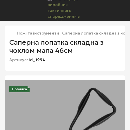
Ножі та інструменти
Саперна лопатка складна з чох
Саперна лопатка складна з
чохлом мала 46см
Артикул:
id_1994
Новинка