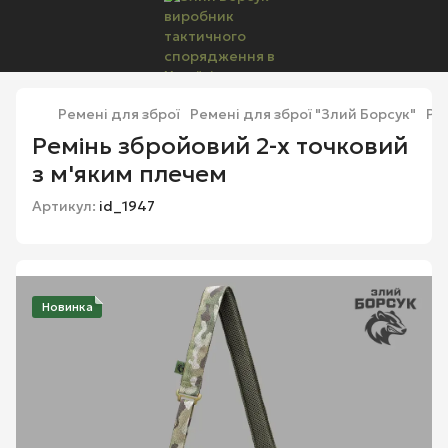
Ремені для зброї
Ремені для зброї "Злий Борсук"
Ре
Ремінь збройовий 2-х точковий
з м'яким плечем
Артикул:
id_1947
Новинка