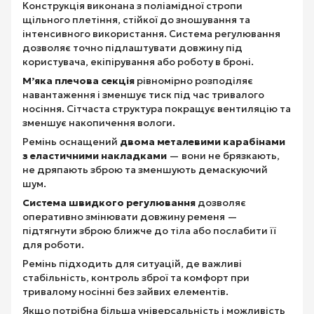
Конструкція виконана з поліамідної стропи
щільного плетіння, стійкої до зношування та
інтенсивного використання. Система регулювання
дозволяє точно підлаштувати довжину під
користувача, екіпірування або роботу в броні.
М’яка плечова секція
рівномірно розподіляє
навантаження і зменшує тиск під час тривалого
носіння. Сітчаста структура покращує вентиляцію та
зменшує накопичення вологи.
Ремінь оснащений
двома металевими карабінами
з еластичними накладками
— вони не брязкають,
не дряпають зброю та зменшують демаскуючий
шум.
Система швидкого регулювання
дозволяє
оперативно змінювати довжину ременя —
підтягнути зброю ближче до тіла або послабити її
для роботи.
Ремінь підходить для ситуацій, де важливі
стабільність, контроль зброї та комфорт при
тривалому носінні без зайвих елементів.
Якщо потрібна більша універсальність і можливість