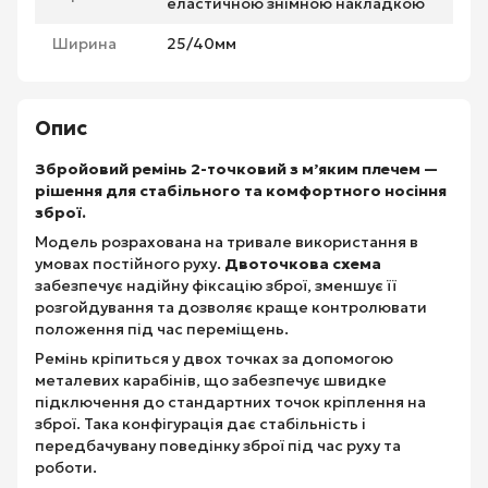
еластичною знімною накладкою
Ширина
25/40мм
Опис
Збройовий ремінь 2-точковий з м’яким плечем —
рішення для стабільного та комфортного носіння
зброї.
Модель розрахована на тривале використання в
умовах постійного руху.
Двоточкова схема
забезпечує надійну фіксацію зброї, зменшує її
розгойдування та дозволяє краще контролювати
положення під час переміщень.
Ремінь кріпиться у двох точках за допомогою
металевих карабінів, що забезпечує швидке
підключення до стандартних точок кріплення на
зброї. Така конфігурація дає стабільність і
передбачувану поведінку зброї під час руху та
роботи.