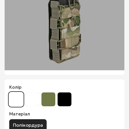
Колір
Матеріал
Полікордура