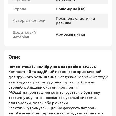
Стропа
Поліамідна (ПА)
Посилена еластична
Матеріал комірок
резинка
Додатковий
Армовані нитки
матеріал
Опис
Патронташ 12 калібру на 5 патронів з MOLLE
Компактний та надійний патронташ призначений
для зручного розміщення
5 патронів 12 або 16 калібру
та швидкого доступу до них під час роботи чи
стрільби. Завдяки системі кріплення
MOLLE
патронташ легко інтегрується в будь-яку
тактичну амуніцію - розвантажувальні системи,
плитоноски, пояси або рюкзаки.
Еластичні утримувачі щільно фіксують патрони,
запобігаючи їх випадінню навіть під час активного