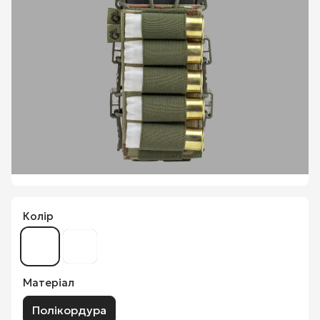
Колір
Матеріал
Полікордура