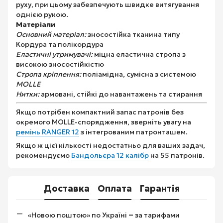
руху, при цьому забезпечують швидке витягування
однією рукою.
Матеріали
Основний матеріал:
зносостійка тканина типу
Кордура та полікордура
Еластичні утримувачі:
міцна еластична стропа з
високою зносостійкістю
Стропа кріплення:
поліамідна, сумісна з системою
MOLLE
Нитки:
армовані, стійкі до навантажень та стирання
Якщо потрібен компактний запас патронів без
окремого MOLLE-спорядження, зверніть увагу на
ремінь RANGER 12
з інтегрованим патронташем.
Якщо ж цієї кількості недостатньо для ваших задач,
рекомендуємо
Бандольєра 12 калібр
на 55 патронів.
Доставка
Оплата
Гарантія
–
«Новою поштою» по Україні
за тарифами