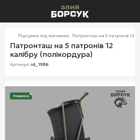
Підсумки під магазини
Патронташ на 5 патронів 12 к
Патронташ на 5 патронів 12
калібру (полікордура)
Артикул:
id_1986
Новинка