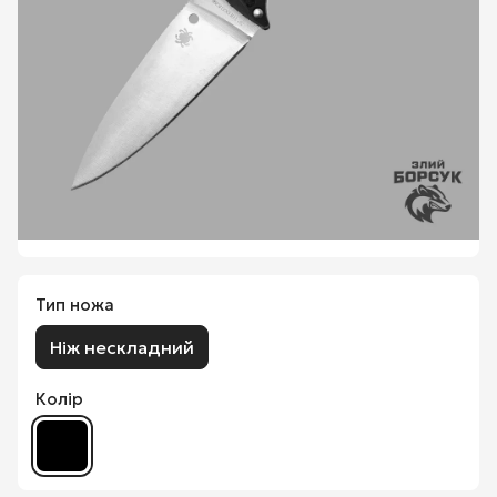
Тип ножа
Ніж нескладний
Колір