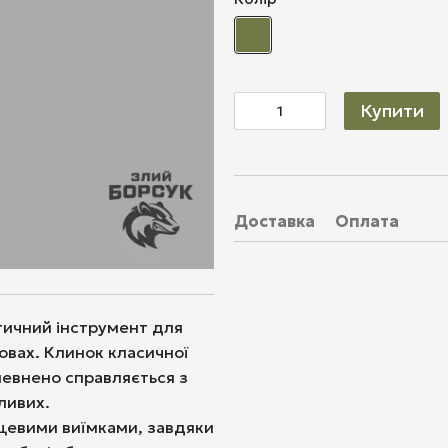
Купити
Доставка
Оплата
тичний інструмент для
овах. Клинок класичної
певнено справляється з
ливих.
ьцевими виїмками, завдяки