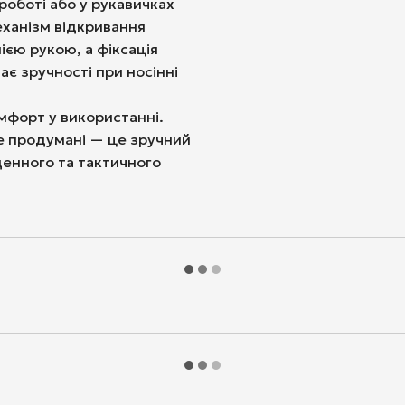
 роботі або у рукавичках
еханізм відкривання
ією рукою, а фіксація
є зручності при носінні
омфорт у використанні.
е продумані — це зручний
денного та тактичного