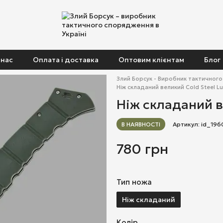
 нас
Оплата і доставка
Оптовим клієнтам
Блог
Злий Борсук - Виробник тактичног
Ніж складаний великий Cold Steel L
Ніж складаний в
В НАЯВНОСТІ
Артикул: id_196
780 грн
Тип ножа
Ніж складаний
Колір