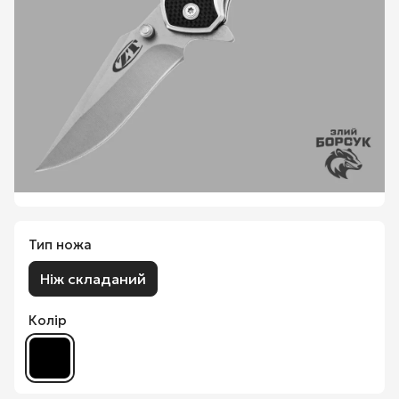
Тип ножа
Ніж складаний
Колір