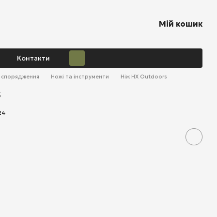
Мій кошик
Контакти
о спорядження
Ножі та інструменти
Ніж HX Outdoors
s
24