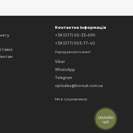
Контактна інформація
інету
+38 (077) 00-33-690
+38 (077) 003-77-40
оставка
Передзвонити вам?
ієнтам
Viber
WhatsApp
Telegram
optsales@borsuk.com.ua
Ми в соцмережах
ОНЛАЙН
ЧАТ