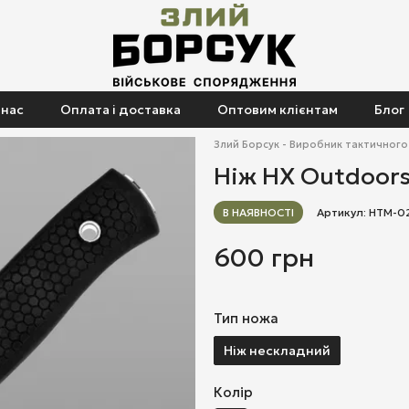
 нас
Оплата і доставка
Оптовим клієнтам
Блог
Злий Борсук - Виробник тактичног
Ніж HX Outdoor
В НАЯВНОСТІ
Артикул: НТМ-0
600 грн
Тип ножа
Ніж нескладний
Колір