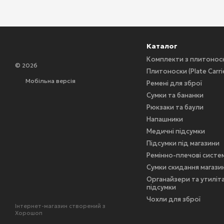
Каталог
Комплекти з плитоно
© 2026
Плитоноски (Plate Carri
Мобільна версія
Ремені для зброї
Сумки та бананки
Рюкзаки та баули
Напашники
Медичні підсумки
Підсумки під магазини
Ремінно-плечові систе
Сумки скидання магазин
Органайзери та утиліт
підсумки
Чохли для зброї
Інтернет-магазин створений з
Хорошоп