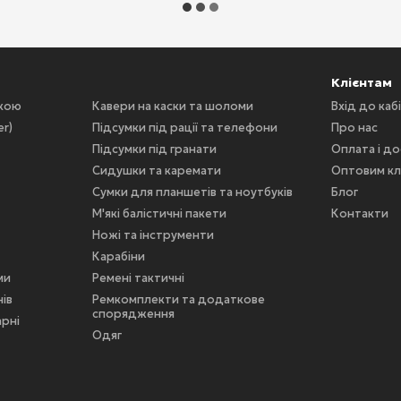
Клієнтам
скою
Кавери на каски та шоломи
Вхід до каб
er)
Підсумки під рації та телефони
Про нас
Підсумки під гранати
Оплата і д
Сидушки та каремати
Оптовим кл
Сумки для планшетів та ноутбуків
Блог
М'які балістичні пакети
Контакти
Ножі та інструменти
Карабіни
ми
Ремені тактичні
ів
Ремкомплекти та додаткове
спорядження
арні
Одяг