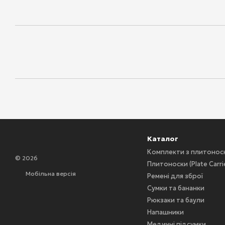
Каталог
Комплекти з плитоно
© 2026
Плитоноски (Plate Carri
Мобільна версія
Ремені для зброї
Сумки та бананки
Рюкзаки та баули
Напашники
Медичні підсумки