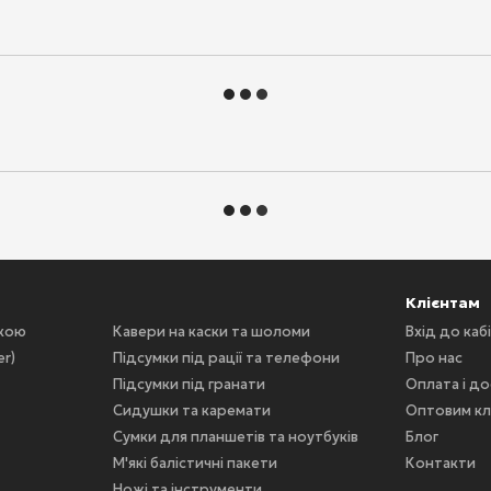
Клієнтам
скою
Кавери на каски та шоломи
Вхід до каб
er)
Підсумки під рації та телефони
Про нас
Підсумки під гранати
Оплата і д
Сидушки та каремати
Оптовим кл
Сумки для планшетів та ноутбуків
Блог
М'які балістичні пакети
Контакти
Ножі та інструменти