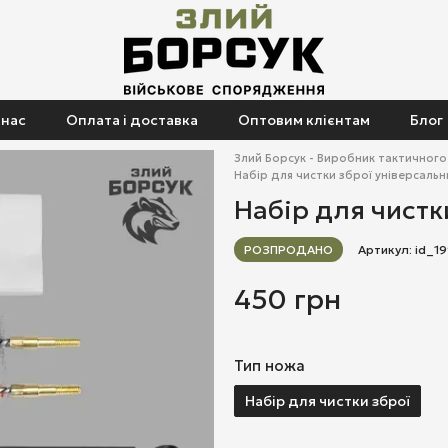
 нас
Оплата і доставка
Оптовим клієнтам
Блог
Злий Борсук - Виробник тактичног
Набір для чистки зброї універсальн
Набір для чистк
РОЗПРОДАНО
Артикул: id_1
450 грн
Тип ножа
Набір для чистки зброї