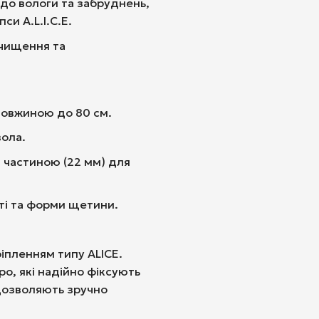
 до вологи та забруднень,
и A.L.I.C.E.
очищення та
довжиною до 80 см.
вола.
 частиною (22 мм) для
ті та форми щетини.
іпленням типу ALICE.
о, які надійно фіксують
дозволяють зручно