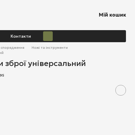
Мій кошик
Контакти
о спорядження
Ножі та інструменти
ий
и зброї універсальний
995