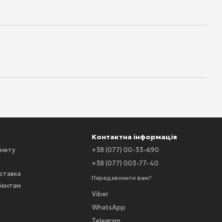
Контактна інформація
інету
+38 (077) 00-33-690
+38 (077) 003-77-40
оставка
Передзвонити вам?
ієнтам
Viber
WhatsApp
Telegram