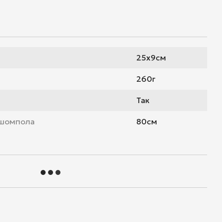
25х9см
260г
Так
 шомпола
80см