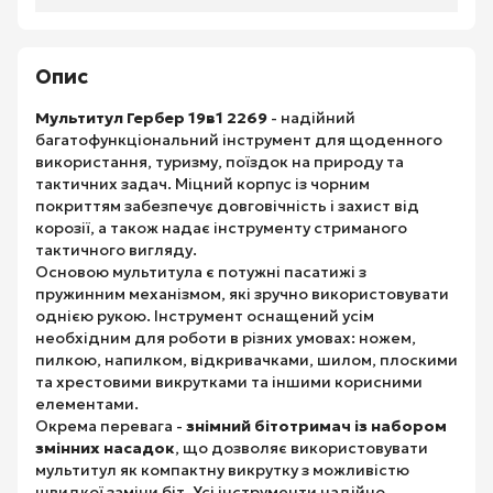
Опис
Мультитул Гербер 19в1 2269
- надійний
багатофункціональний інструмент для щоденного
використання, туризму, поїздок на природу та
тактичних задач. Міцний корпус із чорним
покриттям забезпечує довговічність і захист від
корозії, а також надає інструменту стриманого
тактичного вигляду.
Основою мультитула є потужні пасатижі з
пружинним механізмом, які зручно використовувати
однією рукою. Інструмент оснащений усім
необхідним для роботи в різних умовах: ножем,
пилкою, напилком, відкривачками, шилом, плоскими
та хрестовими викрутками та іншими корисними
елементами.
Окрема перевага -
знімний бітотримач із набором
змінних насадок
, що дозволяє використовувати
мультитул як компактну викрутку з можливістю
швидкої заміни біт. Усі інструменти надійно