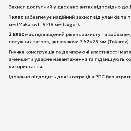
Захист доступний у двох варіантах відповідно до 
1 клас
забезпечує надійний захист від уламків та п
мм (Makarov) і 9×19 мм (Luger).
2 клас
має підвищений рівень захисту та забезпечу
потужних загроз, включаючи 7.62×25 мм (Tokarev).
Гнучка конструкція та демпфуючі властивості мат
зменшити ударне навантаження та підвищують ко
використання.
Ідеально підходить для інтеграції в РПС без втрати