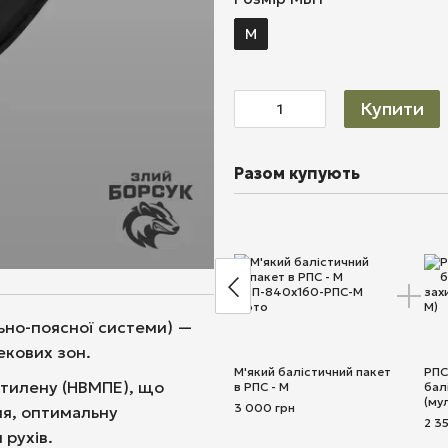
M
Купити
Разом купують
ьно-поясної системи) —
екових зон.
М'який балістичний пакет
РПС
етилену (НВМПЕ), що
в РПС - М
бал
(му
3 000 грн
ня, оптимальну
2 3
 рухів.