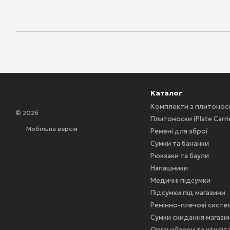
Каталог
Комплекти з плитоно
© 2026
Плитоноски (Plate Carri
Мобільна версія
Ремені для зброї
Сумки та бананки
Рюкзаки та баули
Напашники
Медичні підсумки
Підсумки під магазини
Ремінно-плечові систе
Сумки скидання магазин
Органайзери та утиліт