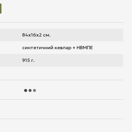
5 
84х16х2 см.
синтетичний кевлар + НВМПЕ
915 г.