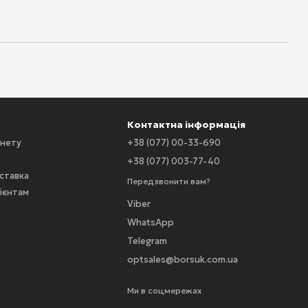
Контактна інформація
інету
+38 (077) 00-33-690
+38 (077) 003-77-40
оставка
Передзвонити вам?
ієнтам
Viber
WhatsApp
Telegram
optsales@borsuk.com.ua
Ми в соцмережах