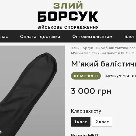
 нас
Оплата і доставка
Оптовим клієнтам
Блог
Злий Борсук - Виробник тактичног
М'який балістичний пакет в РПС - М
М'який балістич
В НАЯВНОСТІ
Артикул: МБП-8
3 000 грн
Клас захисту
1 клас
2 клас
Розмір МБП