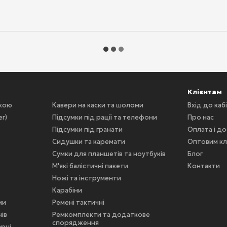
Клієнтам
скою
Кавери на каски та шоломи
Вхід до каб
er)
Підсумки під рації та телефони
Про нас
Підсумки під гранати
Оплата і д
Сидушки та каремати
Оптовим кл
Сумки для планшетів та ноутбуків
Блог
М'які балістичні пакети
Контакти
Ножі та інструменти
Карабіни
ми
Ремені тактичні
ів
Ремкомплекти та додаткове
спорядження
арні