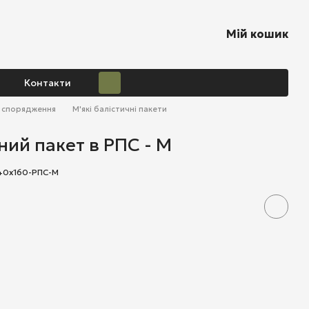
Мій кошик
Контакти
о спорядження
М'які балістичні пакети
ний пакет в РПС - М
40x160-РПС-М