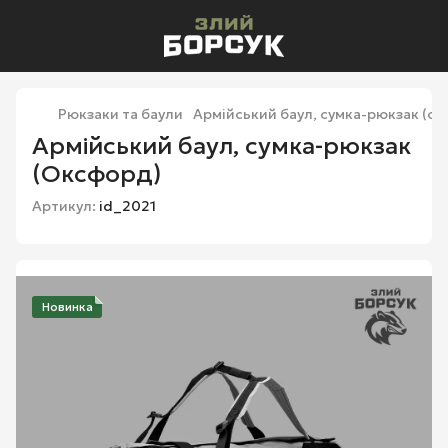
Рюкзаки та баули
Армійський баул, сумка-рюкзак (сі
Армійський баул, сумка-рюкзак
(Оксфорд)
Артикул:
id_2021
Новинка