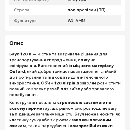
Стропа
поліпропілен (ПП)
Фурнитура
WJ, AMM
Опис
Баул 120 л
— містке та витривале рішення для
транспортування спорядження, одягу чи
екіпірування. Виготовлений із
міцного матеріалу
Oxford
, який добре тримає навантаження, стійкий
до протирання та підходить для інтенсивного
використання. Об’єм
120 літрів
дозволяє розмістити
повний комплект речей для виїзду або тривалого
перебування.
Конструкція посилена
строповою системою по
всьому периметру
, що рівномірно розподіляє вагу
та підвищує загальну міцність. Баул можна носити як
класичну сумку або як рюкзак завдяки
плечовим
лямкам
, також передбачені
компресійні стяжки