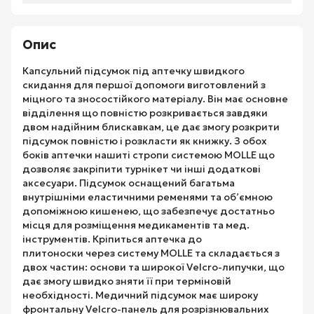
Опис
Капсульний підсумок під аптечку швидкого
скидання для першої допомоги виготовлений з
міцного та зносостійкого матеріалу. Він має основне
відділення що повністю розкривається завдяки
двом надійним блискавкам, це дає змогу розкрити
підсумок повністю і розкласти як книжку. З обох
боків аптечки нашиті стропи системою MOLLE що
дозволяє закріпити турнікет чи інші додаткові
аксесуари. Підсумок оснащений багатьма
внутрішніми еластичними ременями та об’ємною
допоміжною кишенею, що забезпечує достатньо
місця для розміщення медикаментів та мед.
інструментів. Кріпиться аптечка до
плитоноски через систему MOLLE та складається з
двох частин: основи та широкої Velcro-липучки, що
дає змогу швидко зняти її при терміновій
необхідності. Медичний підсумок має широку
фронтальну Velcro-панель для розрізнювальних