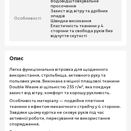
Водовідштовхувальне
просочення
Захист від вітру та дрібних
опадів
Особливості
Швидке висихання
Еластичність тканини у 4
сторони та свобода рухів без
відчуття скутості
Опис
Легка функціональна вітровка для щоденного
використання, стрільбища, активного руху та
польових умов. Виконана з міцної плащової тканини
Double Weave зі щільністю 235 г/м², яка поєднує
захист від вітру, комфорт та хорошу рухливість.
Особливість матеріалу — подвійне плетіння
тканини з ефектом механічного стрейчу у 4 сторони.
Завдяки цьому куртка не сковує рухів під час
активної роботи, пересування чи використання
спорядження.